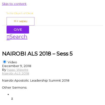
Skip to content
James Mbugua
To the Church of Christ
MENU
GIVE
Search
NAIROBI ALS 2018 – Sess 5
Video
December 9, 2018
By
Isaac Wawire
Nairobi ALS 2018
Nairobi Apostolic Leadership Summit 2018
Other Sermons
x