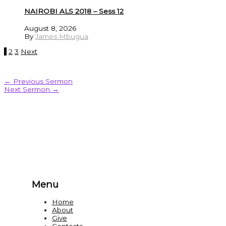
NAIROBI ALS 2018 – Sess 12
August 8, 2026
By
James Mbugua
1
2
3
Next
←
Previous Sermon
Next Sermon
→
Menu
Home
About
Give
Contacts