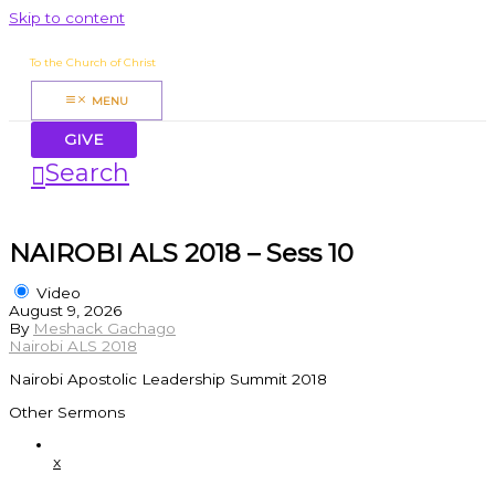
Skip to content
James Mbugua
To the Church of Christ
MENU
GIVE
Search
NAIROBI ALS 2018 – Sess 10
Video
August 9, 2026
By
Meshack Gachago
Nairobi ALS 2018
Nairobi Apostolic Leadership Summit 2018
Other Sermons
x