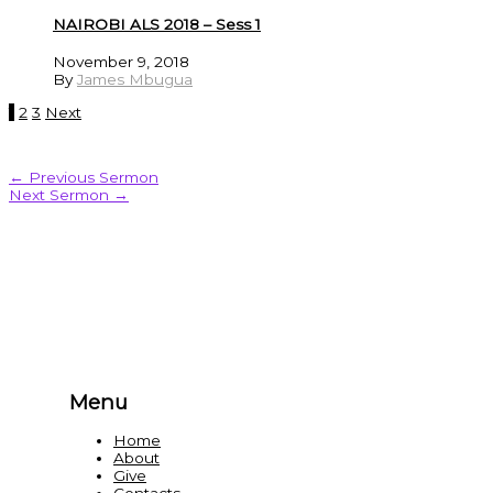
NAIROBI ALS 2018 – Sess 1
November 9, 2018
By
James Mbugua
1
2
3
Next
←
Previous Sermon
Next Sermon
→
Menu
Home
About
Give
Contacts