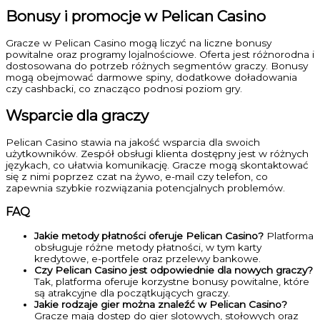
Bonusy i promocje w Pelican Casino
Gracze w Pelican Casino mogą liczyć na liczne bonusy
powitalne oraz programy lojalnościowe. Oferta jest różnorodna i
dostosowana do potrzeb różnych segmentów graczy. Bonusy
mogą obejmować darmowe spiny, dodatkowe doładowania
czy cashbacki, co znacząco podnosi poziom gry.
Wsparcie dla graczy
Pelican Casino stawia na jakość wsparcia dla swoich
użytkowników. Zespół obsługi klienta dostępny jest w różnych
językach, co ułatwia komunikację. Gracze mogą skontaktować
się z nimi poprzez czat na żywo, e-mail czy telefon, co
zapewnia szybkie rozwiązania potencjalnych problemów.
FAQ
Jakie metody płatności oferuje Pelican Casino?
Platforma
obsługuje różne metody płatności, w tym karty
kredytowe, e-portfele oraz przelewy bankowe.
Czy Pelican Casino jest odpowiednie dla nowych graczy?
Tak, platforma oferuje korzystne bonusy powitalne, które
są atrakcyjne dla początkujących graczy.
Jakie rodzaje gier można znaleźć w Pelican Casino?
Gracze mają dostęp do gier slotowych, stołowych oraz