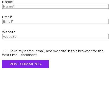
Name*
Email*
Website
Save my name, email, and website in this browser for the
next time I comment.