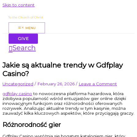
Skip to content
James Mbugua
To the Church of Christ
MENU
GIVE
Search
Jakie są aktualne trendy w Gdfplay
Casino?
Uncategorized
/
February 26, 2026
/
Leave a Comment
gdfplay casino
to nowoczesna platforma hazardowa, która
zdobywa popularność wśród entuzjastów gier online dzięki
innowacyjnym funkcjom oraz różnorodności oferowanych
rozrywek. Analizując aktualne trendy w tym kasynie, można
zauważyć kilka kluczowych aspektów, które przyciągają graczy.
Różnorodność gier
Gdfplay Casino wyróżnia się bogatym katalogiem gier, który