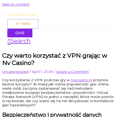
Skip to content
James Mbugua
To the Church of Christ
MENU
GIVE
Search
Czy warto korzystać z VPN grając w
Nv Casino?
Uncategorized
/
April 1, 2026
/
Leave a Comment
Czy korzystanie z VPN podczas gry w
nvscasino.pl
przynosi
istotne korzyści? W miarę jak rośnie popularność gier online,
wiele osób zaczyna zastanawiać się nad metodami
zwiększenia swojego bezpieczeństwa i prywatności. Virtual
Private Network (VPN) to jedno z narzędzi, które może pomóc
w tej kwestii, ale czy warto się na nie decydować w kontekście
gier hazardowych?
Bezpieczeństwo i prywatność danych