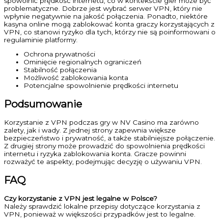
spowolnić prędkość internetu, co w kontekście gier może być
problematyczne. Dobrze jest wybrać serwer VPN, który nie
wpłynie negatywnie na jakość połączenia. Ponadto, niektóre
kasyna online mogą zablokować konta graczy korzystających z
VPN, co stanowi ryzyko dla tych, którzy nie są poinformowani o
regulaminie platformy.
Ochrona prywatności
Ominięcie regionalnych ograniczeń
Stabilność połączenia
Możliwość zablokowania konta
Potencjalne spowolnienie prędkości internetu
Podsumowanie
Korzystanie z VPN podczas gry w NV Casino ma zarówno
zalety, jak i wady. Z jednej strony zapewnia większe
bezpieczeństwo i prywatność, a także stabilniejsze połączenie.
Z drugiej strony może prowadzić do spowolnienia prędkości
internetu i ryzyka zablokowania konta. Gracze powinni
rozważyć te aspekty, podejmując decyzję o używaniu VPN.
FAQ
Czy korzystanie z VPN jest legalne w Polsce?
Należy sprawdzić lokalne przepisy dotyczące korzystania z
VPN, ponieważ w większości przypadków jest to legalne.